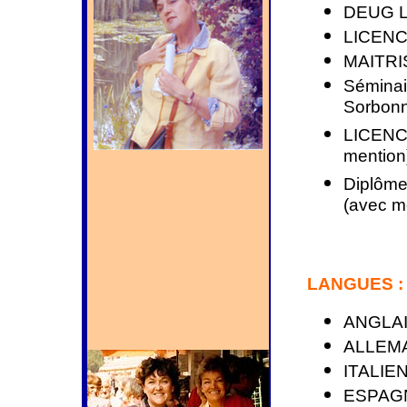
DEUG Le
LICENCE
MAITRIS
Séminai
Sorbon
LICENCE
mention
Diplôme 
(avec m
LANGUES :
ANGLAIS
ALLEMAN
ITALIEN 
ESPAGNO