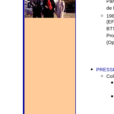
Par
de 
198
(EF
BTS
Pro
(Op
PRESSE
Col